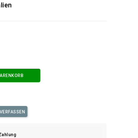
alien
WARENKORB
 VERFASSEN
Zahlung