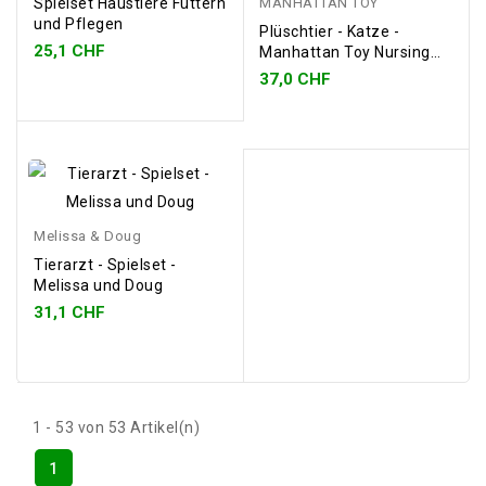
Spielset Haustiere Füttern
MANHATTAN TOY
und Pflegen
Plüschtier - Katze -
25,1 CHF
Manhattan Toy Nursing
Nina
37,0 CHF
Melissa & Doug
Tierarzt - Spielset -
Melissa und Doug
31,1 CHF
1 - 53 von 53 Artikel(n)
1